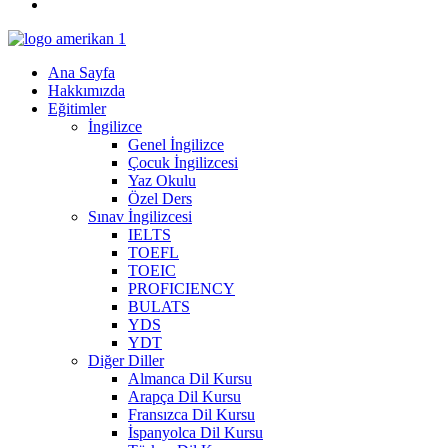
Ana Sayfa
Hakkımızda
Eğitimler
İngilizce
Genel İngilizce
Çocuk İngilizcesi
Yaz Okulu
Özel Ders
Sınav İngilizcesi
IELTS
TOEFL
TOEIC
PROFICIENCY
BULATS
YDS
YDT
Diğer Diller
Almanca Dil Kursu
Arapça Dil Kursu
Fransızca Dil Kursu
İspanyolca Dil Kursu