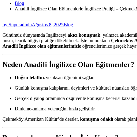
Blog
Anadili İngilizce Olan Eğitmenlerle İngilizce Pratiği – Çekme
by Superadmin
Ağustos 8, 2025
Blog
Günümüz dünyasında İngilizceyi
akıcı konuşmak
, yalnızca akademi
unsur, teorik bilgiyi pratiğe dökebilmek. İşte bu noktada
Çekmeköy A
Anadili İngilizce olan eğitmenlerimizle
öğrencilerimize gerçek hayat
Neden Anadili İngilizce Olan Eğitmenler?
Doğru telaffuz
ve aksan öğrenimi sağlar.
Günlük konuşma kalıplarını, deyimleri ve kültürel nüansları öğre
Gerçek diyalog ortamında özgüvenle konuşma becerisi kazandır
Dinleme-anlama yeteneğini hızla geliştirir.
Çekmeköy Amerikan Kültür’de dersler,
konuşma odaklı
olarak planl