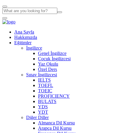
Ana Sayfa
Hakkımızda
Eğitimler
İngilizce
Genel İngilizce
Çocuk İngilizcesi
Yaz Okulu
Özel Ders
Sınav İngilizcesi
IELTS
TOEFL
TOEIC
PROFICIENCY
BULATS
YDS
YDT
Diğer Diller
Almanca Dil Kursu
Arapça Dil Kursu