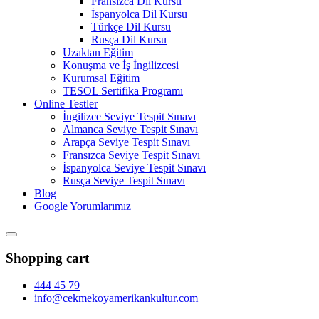
Fransızca Dil Kursu
İspanyolca Dil Kursu
Türkçe Dil Kursu
Rusça Dil Kursu
Uzaktan Eğitim
Konuşma ve İş İngilizcesi
Kurumsal Eğitim
TESOL Sertifika Programı
Online Testler
İngilizce Seviye Tespit Sınavı
Almanca Seviye Tespit Sınavı
Arapça Seviye Tespit Sınavı
Fransızca Seviye Tespit Sınavı
İspanyolca Seviye Tespit Sınavı
Rusça Seviye Tespit Sınavı
Blog
Google Yorumlarımız
Shopping cart
444 45 79
info@cekmekoyamerikankultur.com