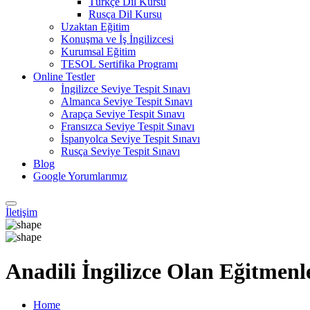
Türkçe Dil Kursu
Rusça Dil Kursu
Uzaktan Eğitim
Konuşma ve İş İngilizcesi
Kurumsal Eğitim
TESOL Sertifika Programı
Online Testler
İngilizce Seviye Tespit Sınavı
Almanca Seviye Tespit Sınavı
Arapça Seviye Tespit Sınavı
Fransızca Seviye Tespit Sınavı
İspanyolca Seviye Tespit Sınavı
Rusça Seviye Tespit Sınavı
Blog
Google Yorumlarımız
İletişim
Anadili İngilizce Olan Eğitmen
Home