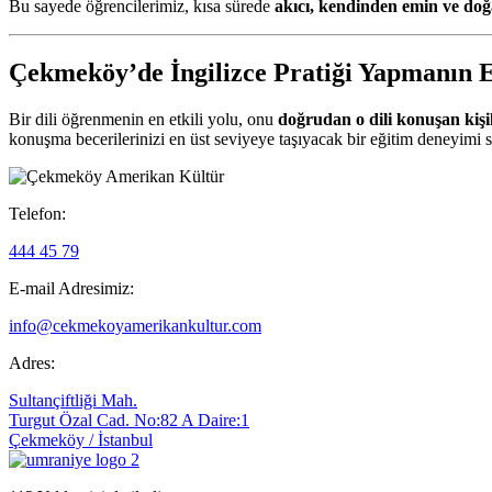
Bu sayede öğrencilerimiz, kısa sürede
akıcı, kendinden emin ve doğ
Çekmeköy’de İngilizce Pratiği Yapmanın E
Bir dili öğrenmenin en etkili yolu, onu
doğrudan o dili konuşan kişi
konuşma becerilerinizi en üst seviyeye taşıyacak bir eğitim deneyimi s
Telefon:
444 45 79
E-mail Adresimiz:
info@cekmekoyamerikankultur.com
Adres:
Sultançiftliği Mah.
Turgut Özal Cad. No:82 A Daire:1
Çekmeköy / İstanbul