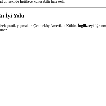
al
bir şekilde İngilizce konuşabilir hale gelir.
n İyi Yolu
lerle
pratik yapmaktır. Çekmeköy Amerikan Kültür,
İngilizce
yi öğrenme
unar.